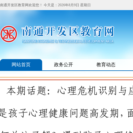
南通开发区教育网欢迎您！
今天是：
2026年8月9日 星期日
网站首页
政务公开
教育动态