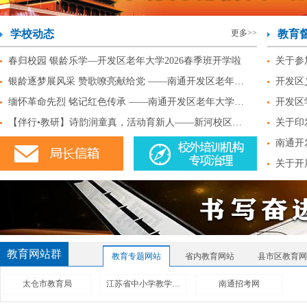
学校动态
更多>>
教育
春归校园 银龄乐学—开发区老年大学2026春季班开学啦
关于参
银龄逐梦展风采 赞歌嘹亮献给党 ——南通开发区老年…
开发区
缅怀革命先烈 铭记红色传承 ——南通开发区老年大学…
开发区
【伴行•教研】诗韵润童真，活动育新人——新河校区…
关于印
南通开
关于开
教育网站群
教育专题网站
省内教育网站
县市区教育网
太仓市教育局
江苏省中小学教学…
南通招考网