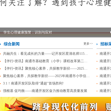
学生心理健康预警：识别与应对
综合新闻
更多>>
招标
共融共生：看见成长的力量——记开发区星湖名师115…
南通开
【伴行•资讯】南通市基础教育（小学）课程改革第二…
南通开
【伴行•资讯】聚焦核心素养，共探教学新径——2025…
南通开
聚焦核心素养，共探教学新径——2025年南通市小学信…
南通开
3:1！南通开发区队取得“通超”首场胜利!
南通开
强根基 促均衡——南通开发区奋力推动教育高质量发展
南通开